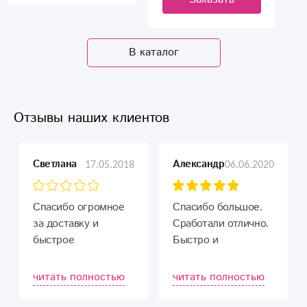
В каталог
Отзывы наших клиентов
17.05.2018
06.06.2020
Светлана
Александр
Спасибо огромное
Спасибо большое.
за доставку и
Сработали отлично.
быстрое
Быстро и
выполнение заказа.
качественно.
Недорого,
Немогу не отметить
читать полностью
читать полностью
качественно,
ассортимент и
быстро! Прекрасные
приемлимые цены.