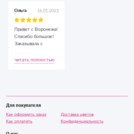
вежливые
16.01.2023
Ольга
сотрудники, которые
принимали заказ.
Именинница
Привет с Воронежа!
довольна. Всем
Спасибо большое!
советую.
Заказывала с
доставкой к
определённому
читать полностью
дню. Всё
отлично:букет,цветы..Все
спокойно и
подробно
объяснили.Я очень
довольна,благодарю!
Для покупателя
Как оформить заказ
Доставка цветов
Как оплатить
Конфиденциальность
О нас