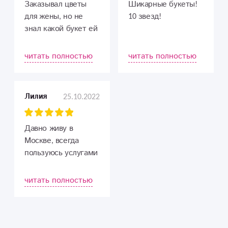
Заказывал цветы
Шикарные букеты!
для жены, но не
10 звезд!
знал какой букет ей
понравится.
Обратился к вашим
читать полностью
читать полностью
флористам за
помощью - они
подсказали, какая
25.10.2022
Лилия
композиция
подойдет и
подобрали
Давно живу в
подходящее время
Москве, всегда
доставки. Спасибо
пользуюсь услугами
за ответственный
доставки цветов,
подход!
композиций, ни разу
читать полностью
не былы претензий,
всегда быстро
отвечают,
выполняют заказы