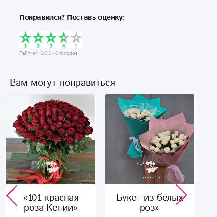
Понравился? Поставь оценку:
Рейтинг:
3.6
/5 -
8
голосов
Вам могут понравиться
«101 красная
Букет из белых
роза Кении»
роз»