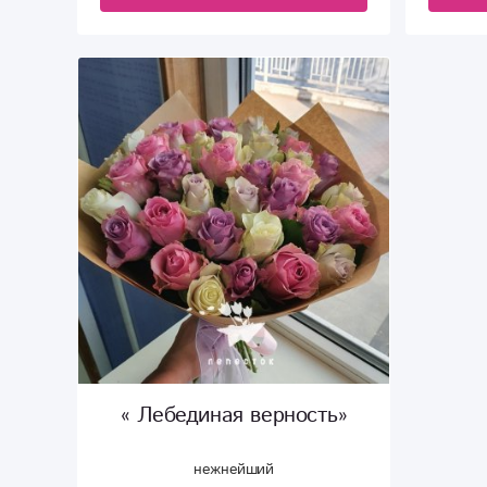
« Лебединая верность»
нежнейший