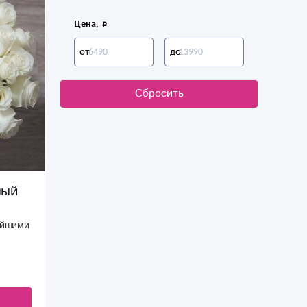
Цена,
от
до
Сбросить
ный
тейшими