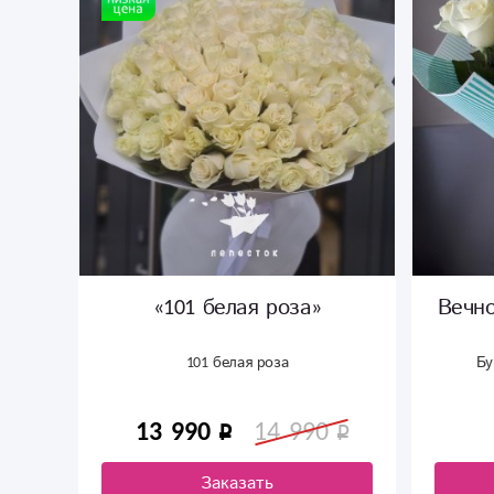
«101 белая роза»
Вечно
101 белая роза
Бу
13 990
14 990
Заказать