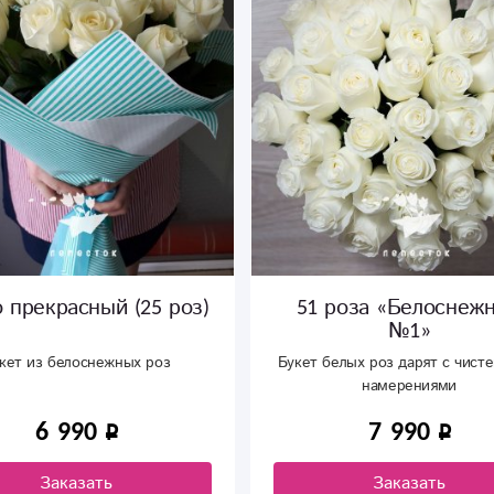
 прекрасный (25 роз)
51 роза «Белоснеж
№1»
кет из белоснежных роз
Букет белых роз дарят с чис
намерениями
6 990
7 990
Заказать
Заказать