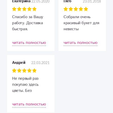
22.05.2020
23.01.2018
Екатерина
Глеб
Спасибо за Вашу
Собрали очень
работу. Доставка
красивый букет для
быстрая.
невесты
Рекомендуем!
читать полностью
читать полностью
22.03.2021
Андрей
Не первый раз
покупаю здесь
цветы. Без
сомнения лучший
магазин цветов.
читать полностью
Рекомендую!