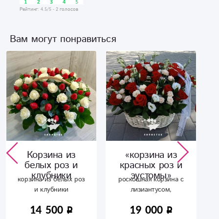
Рейтинг:
4.5
/5 -
2
голосов
Вам могут понравиться
Корзина из
«корзина из
белых роз и
красных роз и
клубники
эустомы»
корзина из белых роз
роскошная корзина с
и клубники
лизиантусом,
кустовой и красной
14 500
19 000
сортовой розами