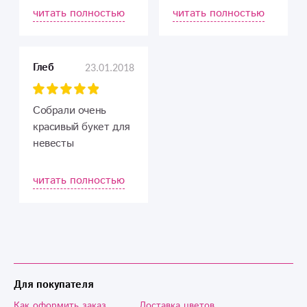
обращаться
как у супруги день
читать полностью
читать полностью
рождения, привезли
вовремя. Букет
очень шикарный!!!!!
23.01.2018
Глеб
Цветы свежие,
букет собран на
отлично!!!!
Собрали очень
Спасибо Вам за
красивый букет для
Вашу работу!!!!!
невесты
Рекомендуем!
читать полностью
Для покупателя
Как оформить заказ
Доставка цветов