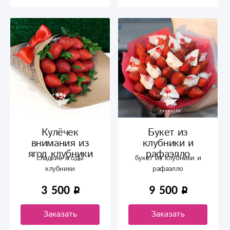
Кулёчек
Букет из
внимания из
клубники и
ягод клубники
рафаэлло
сладкие ягоды
букет из клубники и
клубники
рафаэлло
3 500
9 500
Заказать
Заказать