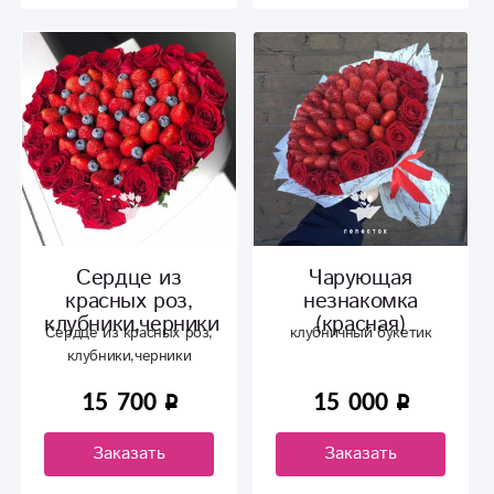
Сердце из
Чарующая
красных роз,
незнакомка
клубники,черники
(красная)
Сердце из красных роз,
клубничный букетик
клубники,черники
15 700
15 000
Заказать
Заказать