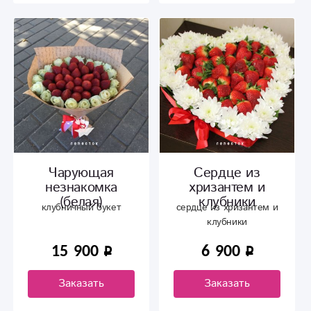
Чарующая
Сердце из
незнакомка
хризантем и
(белая)
клубники
клубничный букет
сердце из хризантем и
клубники
15 900
6 900
Заказать
Заказать