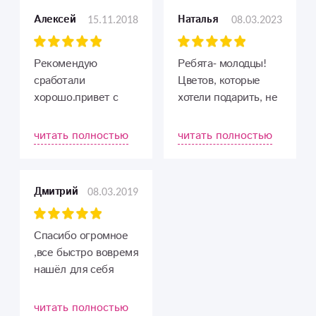
15.11.2018
08.03.2023
Алексей
Наталья
Рекомендую
Ребята- молодцы!
сработали
Цветов, которые
хорошо.привет с
хотели подарить, не
Владимирской
оказалось в
области город
наличии. Нам
читать полностью
читать полностью
Киржач.
предложили
заменить на другие.
Получилось даже
08.03.2019
Дмитрий
лучше?. Доставка в
срок. Курьер
отзвонился после
Спасибо огромное
доставки. Адресат
,все быстро вовремя
счастлив).
нашёл для себя
Заказ оформляли из
отличный магазин
СПб.
цветов !
читать полностью