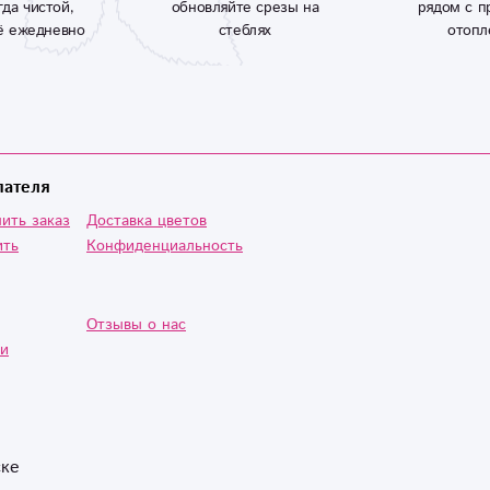
гда чистой,
обновляйте срезы на
рядом с п
ё ежедневно
стеблях
отопл
пателя
ить заказ
Доставка цветов
ить
Конфиденциальность
Отзывы о нас
ии
ске