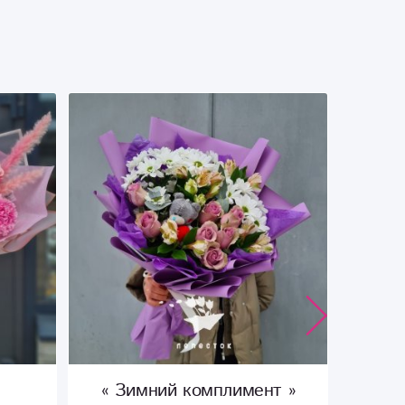
« Зимний комплимент »
«Не