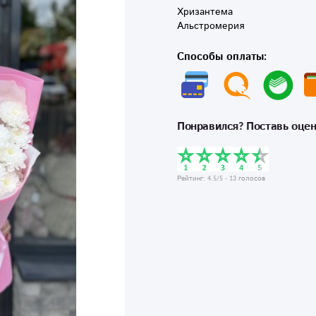
Хризантема

Альстромерия
Способы оплаты:
Понравился? Поставь оцен
Рейтинг:
4.5
/5 -
13
голосов