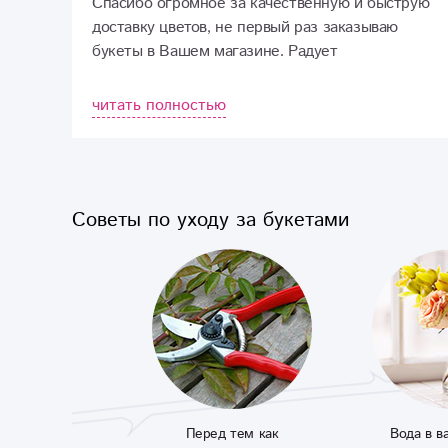
Спасибо огромное за качественную и быструю
доставку цветов, не первый раз заказываю
букеты в Вашем магазине. Радует
индивидуальный подход, сроки, обслуживание.
Дальнейшего Вам процветания, успехов,
читать полностью
побольше заказов!)
Советы по уходу за букетами
Перед тем как
Вода в в