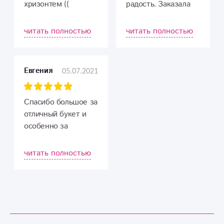
хризонтем ((
радость. Заказала
оказался красивый,
доставка букета и
курьер привез
шаров из Ростова на
читать полностью
читать полностью
цветы во время!
Дону в Курск. Очень
хорошие
консультанты.
05.07.2021
Евгения
Вежливые. Розы
пахнут. Подруга
рада. Спасибо)
Спасибо большое за
отличный букет и
особенно за
КРАЙНЕ
ОПЕРАТИВНУЮ
читать полностью
доставку!
Именинница
осталась довольна!